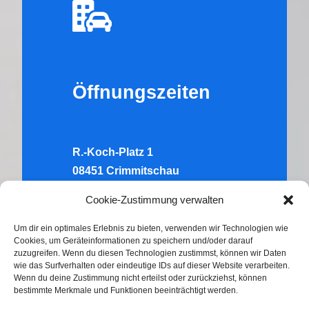
Öffnungszeiten
R.-Koch-Platz 1
08451 Crimmitschau
Tel.:
03762 – 705262
Cookie-Zustimmung verwalten
Di:
10.00-12.00 Uhr & 14.00-16.00
Um dir ein optimales Erlebnis zu bieten, verwenden wir Technologien wie
Cookies, um Geräteinformationen zu speichern und/oder darauf
Uhr
zuzugreifen. Wenn du diesen Technologien zustimmst, können wir Daten
Do:
wie das Surfverhalten oder eindeutige IDs auf dieser Website verarbeiten.
Wenn du deine Zustimmung nicht erteilst oder zurückziehst, können
10.00-12.00 Uhr & 14.00-16.00
bestimmte Merkmale und Funktionen beeinträchtigt werden.
Uhr