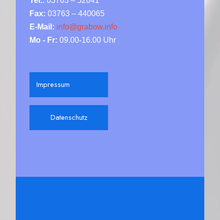
Tel.:
03763 – 52641
Fax:
03763 – 440065
E-Mail:
info@grabow.info
Mo - Fr:
09.00-16.00 Uhr
Impressum
Datenschutz