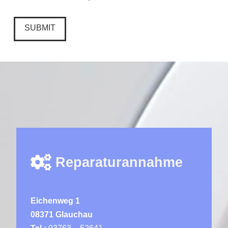
Reparaturannahme
Eichenweg 1
08371 Glauchau