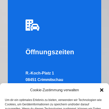
Öffnungszeiten
R.-Koch-Platz 1
08451 Crimmitschau
Tel.:
03762 – 705262
Cookie-Zustimmung verwalten
Di:
10.00-12.00 Uhr & 14.00-16.00
Um dir ein optimales Erlebnis zu bieten, verwenden wir Technologien wie
Cookies, um Geräteinformationen zu speichern und/oder darauf
Uhr
zuzugreifen. Wenn du diesen Technologien zustimmst, können wir Daten