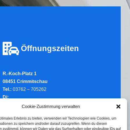
Öffnungszeiten
R.-Koch-Platz 1
08451 Crimmitschau
Tel.:
03762 – 705262
Di:
10.00-12.00 Uhr & 14.00-16.00 Uhr
Cookie-Zustimmung verwalten
Do:
ptimales Erlebnis zu bieten, verwenden wir Technologien wie Cookies, um
10.00-12.00 Uhr & 14.00-16.00 Uhr
mationen zu speichern und/oder darauf zuzugreifen. Wenn du diesen
 zustimmst, können wir Daten wie das Surfverhalten oder eindeutige IDs auf