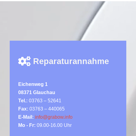
Reparaturannahme
Eichenweg 1
08371 Glauchau
Tel.:
03763 – 52641
Fax:
03763 – 440065
E-Mail:
info@grabow.info
Mo - Fr:
09.00-16.00 Uhr