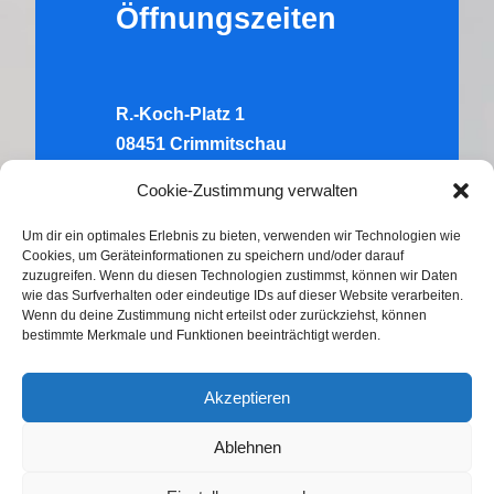
Öffnungszeiten
R.-Koch-Platz 1
08451 Crimmitschau
Tel.:
03762 – 705262
Cookie-Zustimmung verwalten
Di:
10.00-12.00 Uhr & 14.00-16.00
Um dir ein optimales Erlebnis zu bieten, verwenden wir Technologien wie
Cookies, um Geräteinformationen zu speichern und/oder darauf
Uhr
zuzugreifen. Wenn du diesen Technologien zustimmst, können wir Daten
Do:
wie das Surfverhalten oder eindeutige IDs auf dieser Website verarbeiten.
Wenn du deine Zustimmung nicht erteilst oder zurückziehst, können
10.00-12.00 Uhr & 14.00-16.00
bestimmte Merkmale und Funktionen beeinträchtigt werden.
Uhr
Akzeptieren
Ablehnen