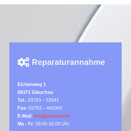
Reparaturannahme
Eichenweg 1
08371 Glauchau
Tel.:
03763 – 52641
Fax:
03763 – 440065
E-Mail:
info@grabow.info
Mo - Fr:
09.00-16.00 Uhr