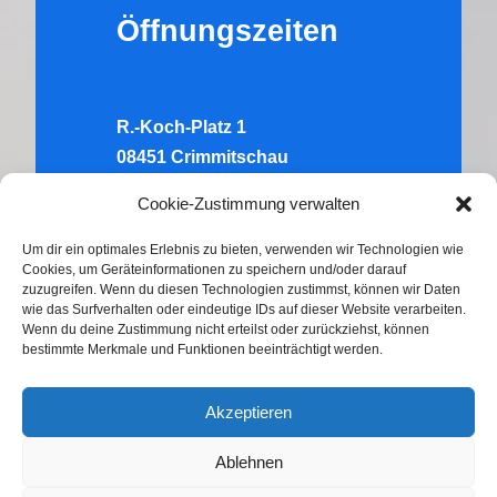
Öffnungszeiten
R.-Koch-Platz 1
08451 Crimmitschau
Tel.:
03762 – 705262
Cookie-Zustimmung verwalten
Di:
10.00-12.00 Uhr & 14.00-16.00
Um dir ein optimales Erlebnis zu bieten, verwenden wir Technologien wie
Cookies, um Geräteinformationen zu speichern und/oder darauf
Uhr
zuzugreifen. Wenn du diesen Technologien zustimmst, können wir Daten
Do:
wie das Surfverhalten oder eindeutige IDs auf dieser Website verarbeiten.
Wenn du deine Zustimmung nicht erteilst oder zurückziehst, können
10.00-12.00 Uhr & 14.00-16.00
bestimmte Merkmale und Funktionen beeinträchtigt werden.
Uhr
Akzeptieren
Ablehnen